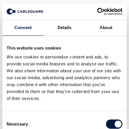
Tillbaka till Nyheter
Consent
Details
About
This website uses cookies
Analysuppdatering Zinzino,
We use cookies to personalise content and ads, to
provide social media features and to analyse our traffic.
kv2 2022: Ljummet kvartal
We also share information about your use of our site with
our social media, advertising and analytics partners who
med ljusglimtar
may combine it with other information that you’ve
provided to them or that they’ve collected from your use
of their services.
Analysmaterial
5 sep 2022
Consent
Läs hela analysen här:
Necessary
Selection