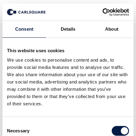
Tillbaka till Nyheter
Consent
Details
About
This website uses cookies
Analysuppdatering Zinzino,
We use cookies to personalise content and ads, to
provide social media features and to analyse our traffic.
kv3 2022: Tilltagande
We also share information about your use of our site with
our social media, advertising and analytics partners who
tillväxt och oförtjänt rabatt
may combine it with other information that you’ve
provided to them or that they’ve collected from your use
of their services.
Analysmaterial
21 nov 2022
Consent
Läs hela analysuppdateringen här:
Necessary
Selection