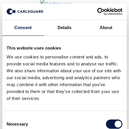
Tillbaka till Nyheter
Consent
Details
About
This website uses cookies
We use cookies to personalise content and ads, to
Grundanalys Boozt: God
provide social media features and to analyse our traffic.
tillväxtpotential även efter
We also share information about your use of our site with
our social media, advertising and analytics partners who
Covid-19
may combine it with other information that you’ve
provided to them or that they’ve collected from your use
of their services.
Analysmaterial
26 jan 2021
Consent
Läs hela analysen här:
Necessary
Selection