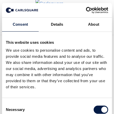
Tillbaka till Nyheter
Consent
Details
About
This website uses cookies
We use cookies to personalise content and ads, to
Pareto Securities förvärvar
provide social media features and to analyse our traffic.
Aktieinvest FK
We also share information about your use of our site with
our social media, advertising and analytics partners who
may combine it with other information that you’ve
Deal News
17 okt 2018
provided to them or that they’ve collected from your use
of their services.
Den norska investmentbanken
Pareto
Consent
Securities
köper den svenska nätmäklaren
Necessary
Selection
Aktieinvest FK AB
(“Aktieinvest”) av
Sveriges