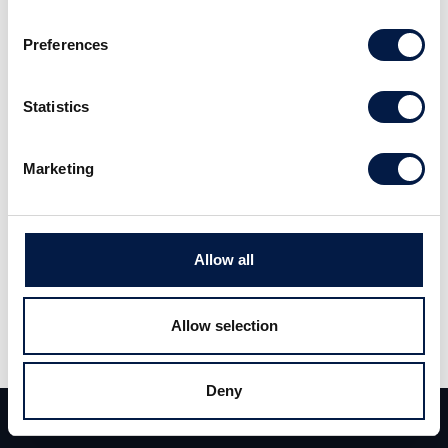
Aktiesparares Riksförbund
(“Aktiespararna”).
Preferences
Aktieinvest erbjuder en mängd olika
sparprodukter till privatpersoner (
exempelvis:
Statistics
fraktionshandel; köpa andelar av aktier och få
utdelningarna återinvesterade utan extra
Marketing
kostnad
) samt en mängd emissionstjänster till
företag och har idag cirka 60 000 depåkunder.
Bolaget har ägts av Aktiespararna i cirka 30 år
Allow all
och har 40 anställda.
Allow selection
”Det är en bra affär för både oss som
medlemsorganisation, för våra
Deny
medlemmar och för Aktieinvests
Team
Deals
Kontakt
kunder. Aktiespararna minskar sitt