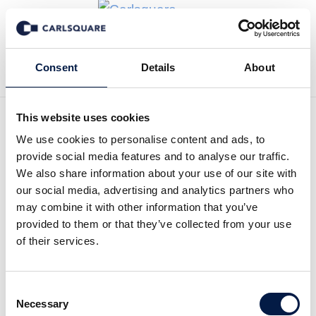
Zurück zur Deal History
Consent
Details
About
This website uses cookies
We use cookies to personalise content and ads, to
provide social media features and to analyse our traffic.
Carlsquare hat den DBAG
We also share information about your use of our site with
our social media, advertising and analytics partners who
Fund VIII bei der
may combine it with other information that you’ve
Akquisitionsfinanzierung von
provided to them or that they’ve collected from your use
of their services.
MAIT exklusiv begleitet
Carlsquare hat den DBAG Fund VIII, ein
Consent
Necessary
Private Equity Fund Vehikel der Deutschen
Selection