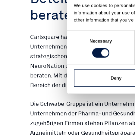
We use cookies to personalis
beraten
information about your use of
other information that you’ve
Consent
Carlsquare hat Dr. Willmar Schwabe (‘S
Necessary
Selection
Unternehmensverbünde in der Pharma- 
strategischen Beteiligung an der Syn
NeuroNation und der digitalen Gesun
beraten. Mit dem Einstieg erweitert d
Deny
Bereich der digitalen Gesundheitslösu
Die Schwabe-Gruppe ist ein Unterneh
Unternehmen der Pharma- und Gesundhe
zugehörigen Firmen stehen Pflanzen als
Arzneimitteln oder Gesundheitspräpar