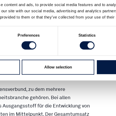
e content and ads, to provide social media features and to analy
 our site with our social media, advertising and analytics partn
 provided to them or that they’ve collected from your use of their
chwabe’), einen der führenden
Preferences
Statistics
und Gesundheitsbranche, bei der
aptikon GmbH, dem Unternehmen hinter
dheitsanwendung NeuroNation MED,
ie Schwabe-Gruppe ihre Kompetenz im
Allow selection
ngen.
mensverbund, zu dem mehrere
itsbranche gehören. Bei allen
 Ausgangsstoff für die Entwicklung von
aten im Mittelpunkt. Der Gesamtumsatz