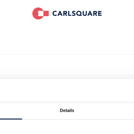
die Schwabe-
strategischen
Details
NeuroNation