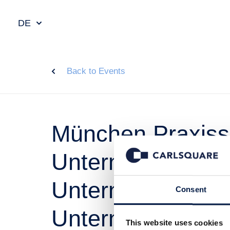
DE
Back to Events
München Praxiss
Unternehmenskau
Unternehmensbe
Consent
Unternehmerpers
This website uses cookies