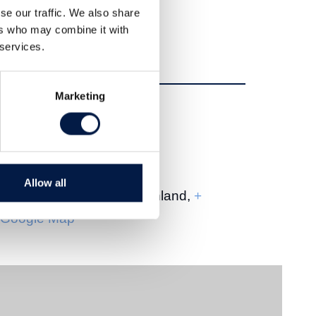
se our traffic. We also share
Buchen
ers who may combine it with
 services.
Marketing
Adresse
Hilton Munich Airport
Terminalstraße Mitte 20
Allow all
München, 85356, Deutschland,
+
Google Map