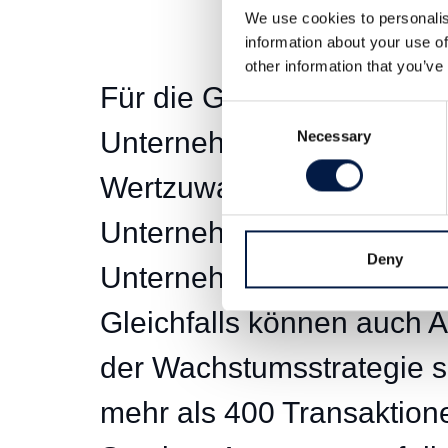
We use cookies to personalis
information about your use of
other information that you’ve
Für die Gesellschafter u
Consent
Unternehmens ist die Rea
Necessary
Selection
Wertzuwachses durch den
Unternehmensanteilen od
Deny
Unternehmens eine wichti
Gleichfalls können auch A
der Wachstumsstrategie s
mehr als 400 Transaktion