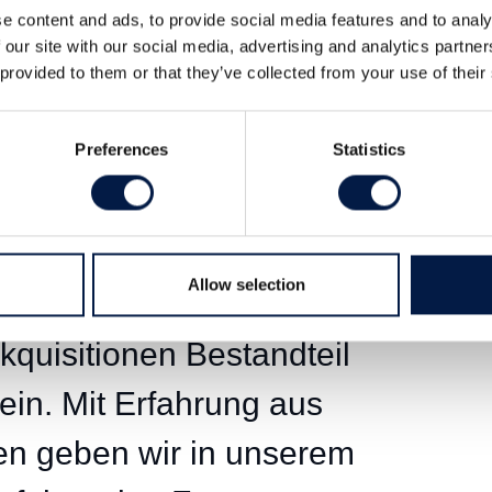
e content and ads, to provide social media features and to analy
 our site with our social media, advertising and analytics partn
 provided to them or that they’ve collected from your use of their
nd das Management eines
lisierung des
Preferences
Statistics
 Verkauf von
er des gesamten
Allow selection
ge strategische Option.
kquisitionen Bestandteil
ein. Mit Erfahrung aus
en geben wir in unserem