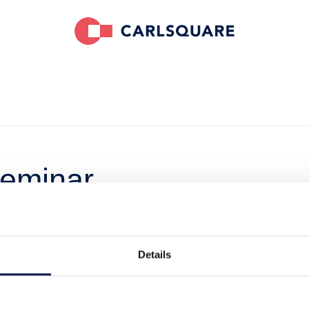
eminar
f/-verkauf,
wertung,
Details
pektive