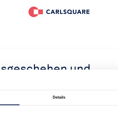
nsgeschehen und
iter auf hohem
Details