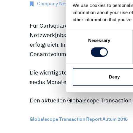
Company News
2 Nov 2015
We use cookies to personalis
information about your use of
other information that you’ve
Für Carlsquare und das internationale 
Consent
Netzwerk[nbsp]
Globalscope
[nbsp]ware
Necessary
Selection
erfolgreich: In den letzten sechs Mona
Gesamtvolumen von € 1,79 Mrd. abgesc
Die wichtigsten Trends bei Transaktion
Deny
sechs Monate analysiert unser neuer G
Den aktuellen Globalscope Transaction 
Globalscope Transaction Report Autum 2015