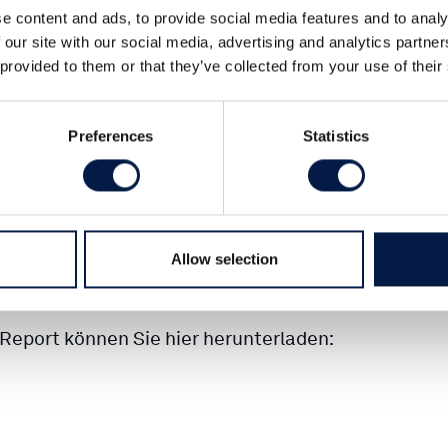
e content and ads, to provide social media features and to analy
 our site with our social media, advertising and analytics partn
 provided to them or that they’ve collected from your use of their
M[&]A-
n auch Q2 und Q3 2015 äußert
Preferences
Statistics
ten konnten Transaktionen mit einem
hlossen werden.
en und Bewertungen für die letzten
Allow selection
lobalscope Transaction Report.
Report können Sie hier herunterladen: