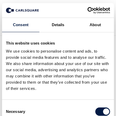
Zurück zu News
Consent
Details
About
This website uses cookies
Holtzbrinck Digital verkauft
We use cookies to personalise content and ads, to
provide social media features and to analyse our traffic.
MyHammer an
We also share information about your use of our site with
our social media, advertising and analytics partners who
HomeAdvisor
may combine it with other information that you’ve
provided to them or that they’ve collected from your use
of their services.
Deal News
6 Okt 2016
Consent
Der führende amerikanische
Berlin -[nbsp]
Necessary
Selection