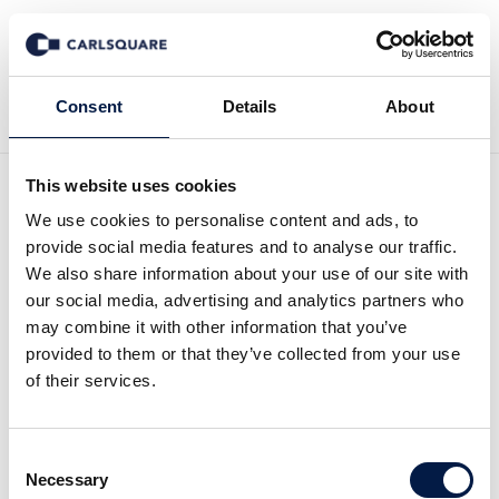
Zurück zu News
Consent
Details
About
This website uses cookies
TPG Real Estate
We use cookies to personalise content and ads, to
provide social media features and to analyse our traffic.
übernimmt die Mehrheit an
We also share information about your use of our site with
our social media, advertising and analytics partners who
A&O Hotels und Hostels
may combine it with other information that you’ve
provided to them or that they’ve collected from your use
of their services.
Deal News
9 Jan 2017
Consent
LONDON und FORT WORTH, Texas – 2016 – TPG
Necessary
Selection