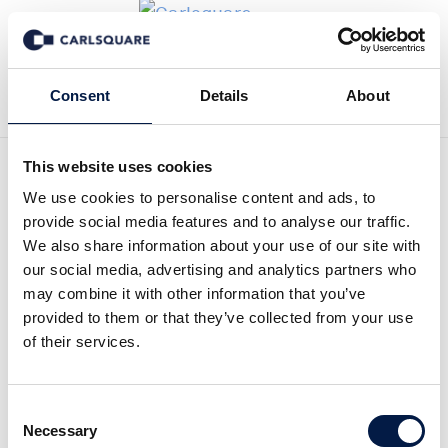
Tillbaka till Nyheter
Consent
Details
About
This website uses cookies
FOMO julrally börjar krypa
We use cookies to personalise content and ads, to
provide social media features and to analyse our traffic.
på
We also share information about your use of our site with
our social media, advertising and analytics partners who
may combine it with other information that you’ve
Makro och marknad
8 dec 2021
provided to them or that they’ve collected from your use
of their services.
2021-12-08
Consent
Necessary
Selection
I väntan på fredagens inflationssiffror fån USA