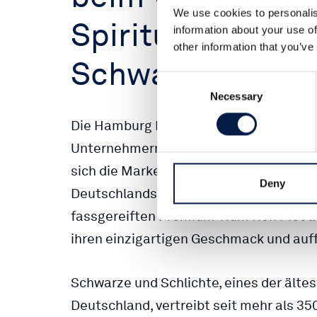
We use cookies to personalis
Spirituosenunt
information about your use of
other information that you’ve
Schwarze und Sc
Consent
Necessary
Selection
Die Hamburg Distilling Company (HDC)
Unternehmern Martin Spieker und Kasp
sich die Marke Knut Hansen Dry Gin sch
Deny
Deutschlands etabliert. 2020 brachte
fassgereiften Premium-Rum Ron Piet au
ihren einzigartigen Geschmack und auff
Schwarze und Schlichte, eines der ält
Deutschland, vertreibt seit mehr als 35