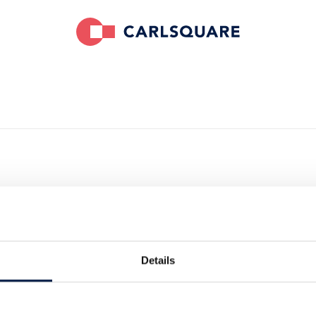
ie Gründer der
ing Company
Details
 das