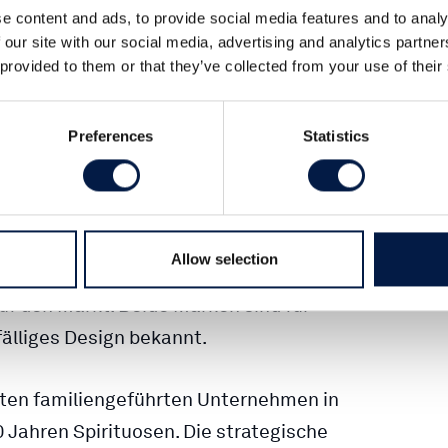
e content and ads, to provide social media features and to analy
ernehmen
 our site with our social media, advertising and analytics partn
 provided to them or that they’ve collected from your use of their
hlichte beraten
Preferences
Statistics
 wurde 2017 von den beiden Hamburger
ar Hagedorn gegründet. Seitdem hat
nell als eine der führenden Gin-Marken
Allow selection
 das Unternehmen zudem den
f den Markt. Beide Marken sind für
älliges Design bekannt.
esten familiengeführten Unternehmen in
0 Jahren Spirituosen. Die strategische