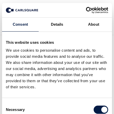
Zurück zur Deal History
Consent
Details
About
This website uses cookies
We use cookies to personalise content and ads, to
provide social media features and to analyse our traffic.
We also share information about your use of our site with
Carlsquare hat MRA beim
our social media, advertising and analytics partners who
may combine it with other information that you’ve
Teilverkauf an Terras
provided to them or that they’ve collected from your use
of their services.
(AUCTUS-backed) beraten
Consent
Carlsquare hat Herrn Steffen Seidler,
Necessary
Selection