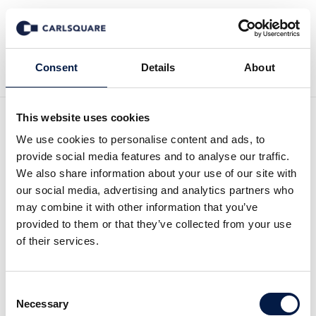
Zurück zur Deal History
Consent
Details
About
This website uses cookies
We use cookies to personalise content and ads, to
provide social media features and to analyse our traffic.
We also share information about your use of our site with
Carlsquare begleitet
our social media, advertising and analytics partners who
may combine it with other information that you’ve
AFINUM bei der Beteiligung
provided to them or that they’ve collected from your use
of their services.
an MeridianSpa
Consent
Die AF Eigenkapitalfonds für deutschen
Necessary
Selection