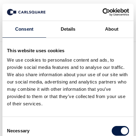
Tillbaka till Nyheter
Consent
Details
About
This website uses cookies
Rapportuppföljning:
We use cookies to personalise content and ads, to
provide social media features and to analyse our traffic.
Serneke kv3 2017
We also share information about your use of our site with
our social media, advertising and analytics partners who
may combine it with other information that you’ve
Analysmaterial
27 okt 2017
provided to them or that they’ve collected from your use
of their services.
Serneke omsättning var något högre än väntat
Consent
för tredje kvartalet 2017, medan resultatet
Necessary
Selection
kom in lägre än våra prognoser. Men Bygg som