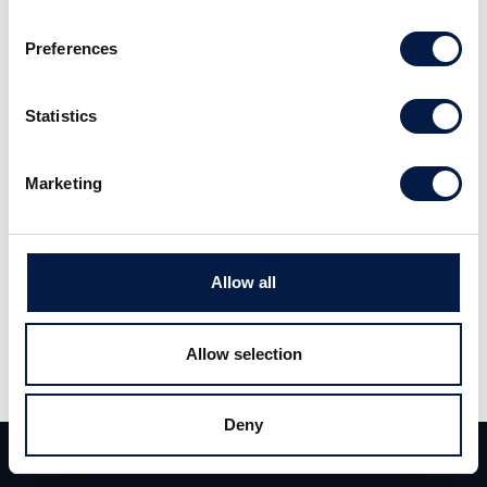
mycket bra affär för aktieägarna. Läs hela
analysen
här
.
Preferences
Statistics
Marketing
Allow all
Dela
Dela
Tweet
Allow selection
Deny
Team
Deals
Kontakt