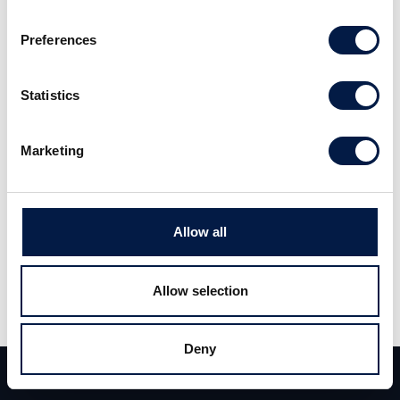
löpande fortsätter resultatutvecklingen att se bra och stabil ut.
Fokus på byggrätter och nyproduktion syns allt mer. Vi höjer
Preferences
aktiens riktkurs i Bas-scenariot till 8,14 kronor (tidigare 7,72
kronor). Läs hela analysen
här
.
Statistics
Marketing
Allow all
Dela
Allow selection
Dela
Tweet
Deny
Team
Deals
Kontakt