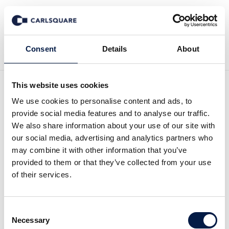
Tillbaka till Nyheter
Consent
Details
About
This website uses cookies
Analys Amasten:
We use cookies to personalise content and ads, to
provide social media features and to analyse our traffic.
Spännande inhopp i SSM
We also share information about your use of our site with
our social media, advertising and analytics partners who
may combine it with other information that you’ve
Analysmaterial
9 mar 2020
provided to them or that they’ve collected from your use
of their services.
Amastens resultat under kv4/2019 innehöll förhållandevis
Consent
begränsade värdeökningar på fastighetsbeståndet, men
Necessary
Selection