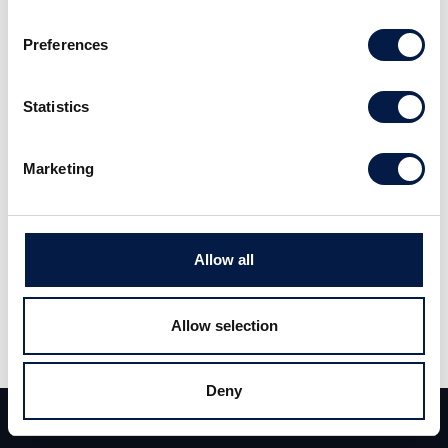
riktkurs om 74 kronor. Aktiens starka
Preferences
utveckling under 12-månadersperioden
minskar dock potentialen.
Statistics
Läs hela anlysen
här
.
Marketing
Allow all
Allow selection
Dela
Deny
Dela
Tweet
Team
Deals
Kontakt