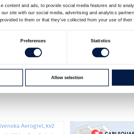
e content and ads, to provide social media features and to analy
eferensanläggning för att komma vidare.
 our site with our social media, advertising and analytics partn
 Höganäs löper på enligt tidsplan. Om
 provided to them or that they’ve collected from your use of their
 men risken är hög.
Preferences
Statistics
Allow selection