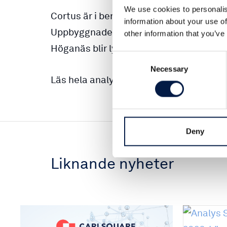
We use cookies to personalis
Cortus är i beroende av en storskalig r
information about your use of
Uppbyggnaden av en sådan anlägg-ning i
other information that you’ve
Höganäs blir lyckosamt kan det gå fort,
Consent
Necessary
Selection
Läs hela analysen
här
.
Deny
Liknande nyheter