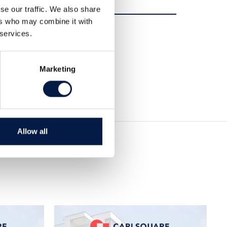
se our traffic. We also share
ers who may combine it with
Dela
 services.
Dela
Tweet
Marketing
Allow all