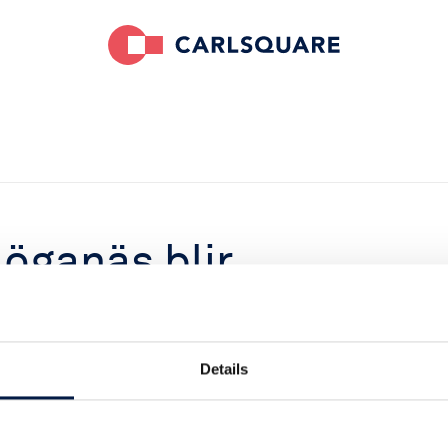
Höganäs blir
Details