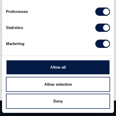
stegar i rätt riktning samtidigt som projektet
Preferences
får stöd i form av kliniska resultat från Japan.
Statistics
Läs hela analysen
här
.
Marketing
Allow all
Allow selection
Dela
Dela
Tweet
Deny
Team
Deals
Kontakt