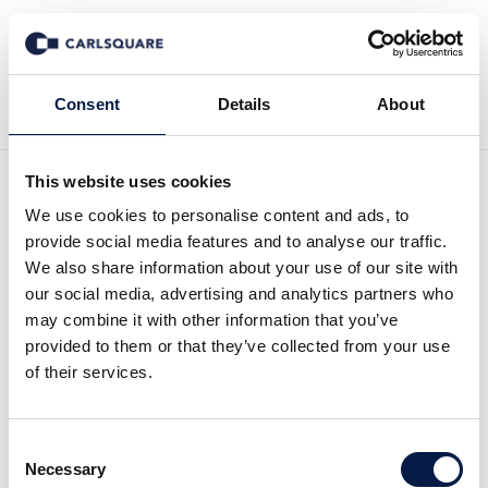
Tillbaka till Nyheter
Consent
Details
About
This website uses cookies
Analys, Kancera: Ansökan
We use cookies to personalise content and ads, to
provide social media features and to analyse our traffic.
på plats för studie
We also share information about your use of our site with
our social media, advertising and analytics partners who
may combine it with other information that you’ve
Analysmaterial
3 maj 2017
provided to them or that they’ve collected from your use
of their services.
Kancera har nyligen skickat in ansökan om att
Consent
påbörja en klinisk fas I-studie med fractalkine-
Necessary
Selection
projekts KAND567. Det påvisar att bolaget