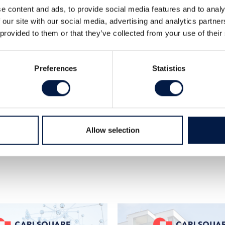
e content and ads, to provide social media features and to analy
växt och rapporten för det fjärde
 our site with our social media, advertising and analytics partn
gar. Den förändrade affärsmodellen ger
 provided to them or that they’ve collected from your use of their
 ändrar rekommendation till köp.
Preferences
Statistics
Allow selection