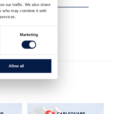
se our traffic. We also share
ers who may combine it with
Dela
 services.
Dela
Tweet
Marketing
Allow all