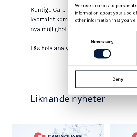
We use cookies to personalis
Kontigo Care fortsätter att leverera till
information about your use of
kvartalet kom in enligt våra förväntnin
other information that you’ve
nya möjligheter. Vi höjer riktkursen och
Consent
Necessary
Selection
Läs hela analysen
här
.
Deny
Liknande nyheter