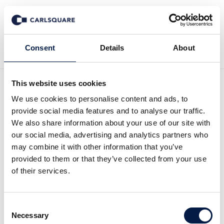
Tillbaka till Nyheter
Consent
Details
About
This website uses cookies
Analys Magnolia Bostad:
We use cookies to personalise content and ads, to
provide social media features and to analyse our traffic.
Bättre utsikter för andra
We also share information about your use of our site with
our social media, advertising and analytics partners who
halvåret
may combine it with other information that you’ve
provided to them or that they’ve collected from your use
of their services.
Analysmaterial
11 jul 2019
Consent
Magnolia Bostad redovisade ett rörelseresultat på 73
Necessary
Selection