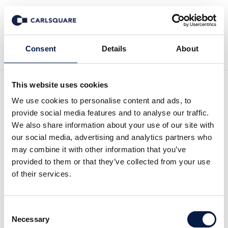
Tillbaka till Nyheter
Consent
Details
About
This website uses cookies
Analys, SBB i Norden,
We use cookies to personalise content and ads, to
provide social media features and to analyse our traffic.
Toppar Stabila kassaflöden
We also share information about your use of our site with
our social media, advertising and analytics partners who
may combine it with other information that you’ve
Analysmaterial
11 apr 2018
provided to them or that they’ve collected from your use
of their services.
På kort tid har Ilija Batljan byggt upp ett samhällsfastighets­bestånd på
Consent
över 20 miljarder kronor med ett erfaret transaktions­team samt
Necessary
Selection