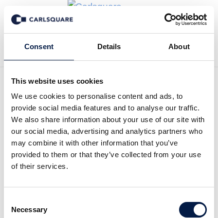
Tillbaka till Nyheter
Consent
Details
About
This website uses cookies
We use cookies to personalise content and ads, to
Analys Svenska Aerogel,
provide social media features and to analyse our traffic.
Kv3 2025: Bättre än
We also share information about your use of our site with
our social media, advertising and analytics partners who
förväntad lönsamhet
may combine it with other information that you’ve
provided to them or that they’ve collected from your use
of their services.
Analysmaterial
24 okt 2025
Consent
Necessary
Selection