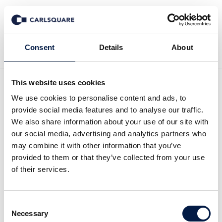
Tillbaka till Nyheter
Consent
Details
About
This website uses cookies
Analys, Three Gates: Vågat
We use cookies to personalise content and ads, to
provide social media features and to analyse our traffic.
spel på genombrott
We also share information about your use of our site with
our social media, advertising and analytics partners who
may combine it with other information that you’ve
Analysmaterial
23 feb 2018
provided to them or that they’ve collected from your use
of their services.
2018 kan bli spelutvecklaren Three Gates
Consent
genombrottsår. Möjligheten ligger i
Necessary
Selection
rättigheter till den officiella versionen av