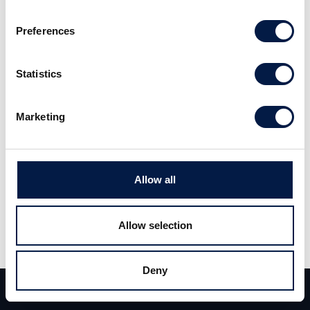
PBR:s tjurridningsspel för mobil och konsol.
Preferences
För att kunna realisera på möjligheten
genomförs en emission.
Statistics
Läs hela analysen
här
.
Marketing
Allow all
Allow selection
Deny
Dela
Team
Deals
Kontakt
Dela
Tweet