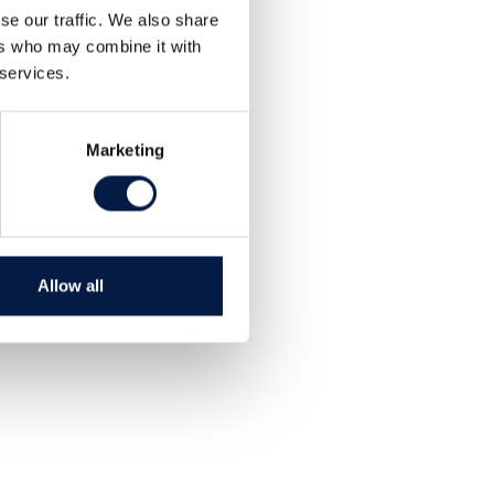
Dela
se our traffic. We also share
Tweet
ers who may combine it with
 services.
Marketing
Allow all