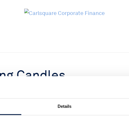
ng Candles
 2022/23:
örjar synliggöras
Details