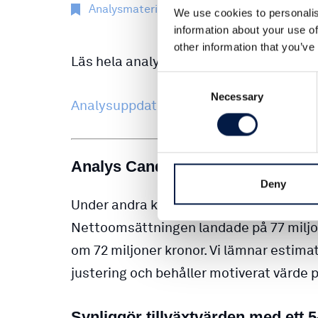
Analysmaterial
30 nov 2022
We use cookies to personalis
information about your use of
other information that you’ve
Läs hela analysuppdateringen nedan:
Consent
Necessary
Selection
Analysuppdatering Candles Scandinavi
Analys Candles Scandinavia
Deny
Under andra kvartalet uppgick Candles fö
Nettoomsättningen landade på 77 miljone
om 72 miljoner kronor. Vi lämnar estim
justering och behåller motiverat värde p
Synliggör tillväxtvärden med ett 