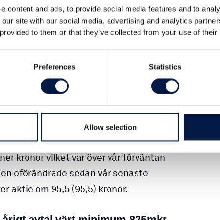
e content and ads, to provide social media features and to analy
 our site with our social media, advertising and analytics partn
 provided to them or that they’ve collected from your use of their
Preferences
Statistics
a kv2
Allow selection
rsäljningstillväxt till 66 procent.
r kronor vilket var över vår förväntan
aten oförändrade sedan vår senaste
er aktie om 95,5 (95,5) kronor.
5-årigt avtal värt minimum 825mkr