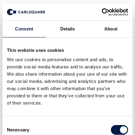
Tillbaka till Nyheter
Consent
Details
About
This website uses cookies
Analysuppdatering
We use cookies to personalise content and ads, to
provide social media features and to analyse our traffic.
DanCann Pharma, Kv2
We also share information about your use of our site with
our social media, advertising and analytics partners who
2022: Företrädesemission
may combine it with other information that you’ve
provided to them or that they’ve collected from your use
för att nå Break-even
of their services.
Analysmaterial
5 sep 2022
Consent
Necessary
Selection