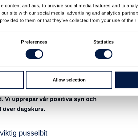
e content and ads, to provide social media features and to analy
 our site with our social media, advertising and analytics partn
 provided to them or that they’ve collected from your use of their
Preferences
Statistics
matiserad tillverkningsprocess för CAR
t för ELC-100. Dessa steg kan stärka
Allow selection
v bolagets projektportölj samtidigt som
d. Vi upprepar vår positiva syn och
gt över dagskurs.
viktig pusselbit