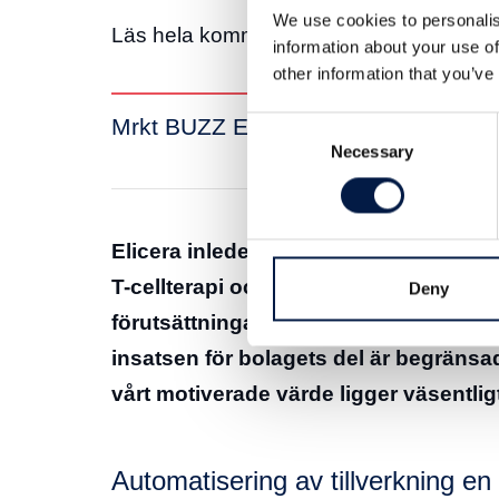
We use cookies to personalis
Läs hela kommentaren här:
information about your use of
other information that you’ve
Mrkt BUZZ Elicera 19 jan 2022
Consent
Necessary
Selection
Elicera inleder utveckling av en auto
T-cellterapi och har förvärvat patente
Deny
förutsättningarna för utlicensiering a
insatsen för bolagets del är begränsa
vårt motiverade värde ligger väsentli
Automatisering av tillverkning en 