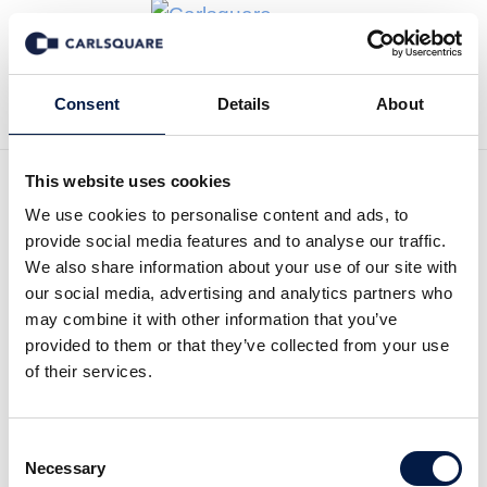
Tillbaka till Nyheter
Consent
Details
About
This website uses cookies
We use cookies to personalise content and ads, to
Mrkt BUZZ GHP: Tungt
provide social media features and to analyse our traffic.
bakslag men caset kvarstår
We also share information about your use of our site with
our social media, advertising and analytics partners who
may combine it with other information that you’ve
Analysmaterial
13 sep 2021
provided to them or that they’ve collected from your use
of their services.
Läs hela kommentaren här:
Consent
Necessary
Selection
Mrkt BUZZ GHP, 13 september 2021