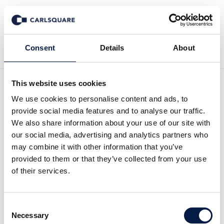
Tillbaka till Nyheter
Consent
Details
About
This website uses cookies
Analys KlaraBo: Ett större
We use cookies to personalise content and ads, to
provide social media features and to analyse our traffic.
fastighetsbolag som kan
We also share information about your use of our site with
our social media, advertising and analytics partners who
värderas högre
may combine it with other information that you’ve
provided to them or that they’ve collected from your use
of their services.
Analysmaterial
18 maj 2026
Consent
KlaraBo Sverige AB (”KlaraBo” eller ”Bolaget”)
Necessary
Selection