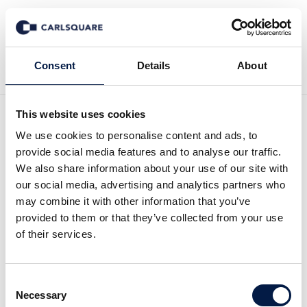
Tillbaka till Nyheter
Consent
Details
About
This website uses cookies
Analys Zinzino, kv1 2026:
We use cookies to personalise content and ads, to
provide social media features and to analyse our traffic.
Stark hävstångseffekt
We also share information about your use of our site with
our social media, advertising and analytics partners who
may combine it with other information that you’ve
Analysmaterial
25 maj 2026
provided to them or that they’ve collected from your use
of their services.
Läs hela analysuppdateringen här:
Consent
Necessary
Selection