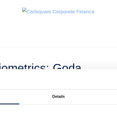
iometrics: Goda
ring år 2020
Details