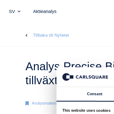
SV
Aktieanalys
Tillbaka till Nyheter
Analys Precise B
tillväxtutsikter k
Consent
Analysmaterial
18 nov 2018
This website uses cookies