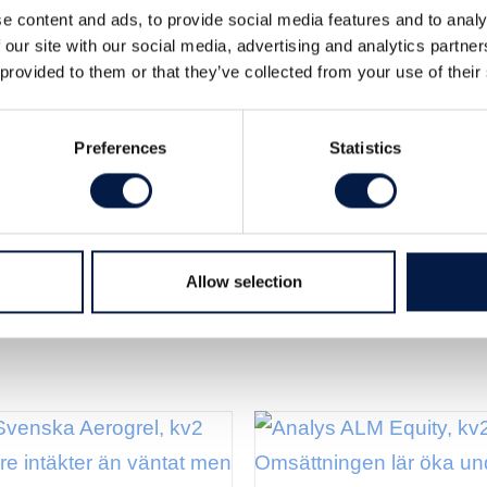
e content and ads, to provide social media features and to analy
täkter men ungefär samma resultat i kv3/2018
 our site with our social media, advertising and analytics partn
rade att sälja inom nya områden som smarta
 provided to them or that they’ve collected from your use of their
Läs hela analysen
 komma förrän år 2020.
Preferences
Statistics
Allow selection