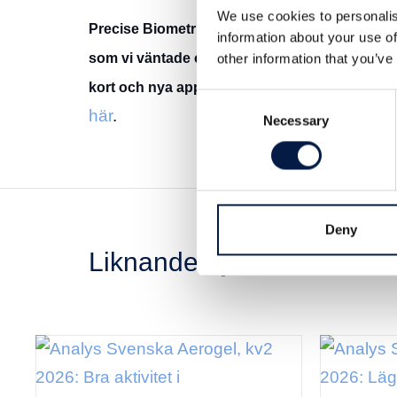
We use cookies to personalis
Precise Biometrics (PB) rapporterade lägre in
information about your use of
som vi väntade oss. Bolaget är bra positione
other information that you’ve
kort och nya applikationer men lyftet lär inte
Consent
här
.
Necessary
Selection
Deny
Liknande nyheter