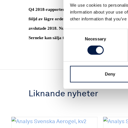
We use cookies to personalis
Q4 2018-rapporten visade att Serneke Bygg är på ban
information about your use of
other information that you’ve
följd av lägre orderingång är bolagets orderstock i 
avslutade 2018. Nu avgörs mycket de närmaste måna
Consent
Serneke kan sälja till investerare. Läs hela analysen
Necessary
Selection
Deny
Liknande nyheter