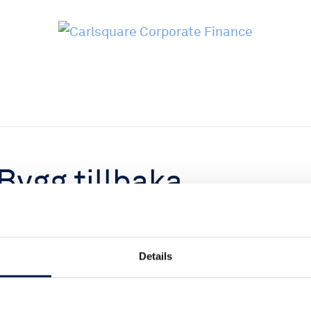
Bygg tillbaka
 på Karlastaden
Details