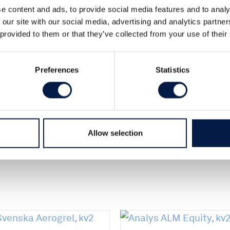
e content and ads, to provide social media features and to analy
an igen med en rörelsemarginal över 3 procent. Till
 our site with our social media, advertising and analytics partn
 provided to them or that they’ve collected from your use of their
nivå med faktureringen. Två bra fastighetsaffärer
derna gällande hur stora delar av Karlastaden
här
.
Preferences
Statistics
Allow selection