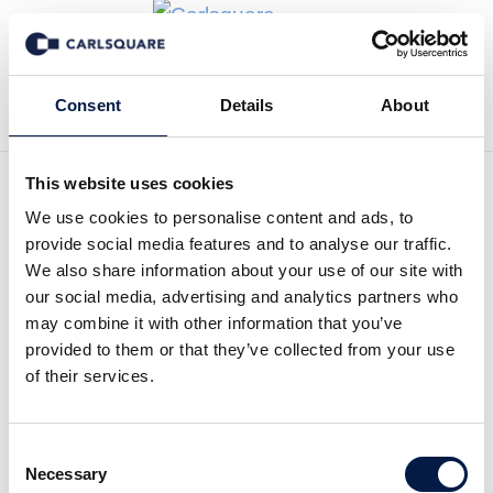
Tillbaka till Nyheter
Consent
Details
About
This website uses cookies
We use cookies to personalise content and ads, to
Analys, Precise Biometrics:
provide social media features and to analyse our traffic.
Nya kunder ger fortsatt
We also share information about your use of our site with
our social media, advertising and analytics partners who
tillväxt
may combine it with other information that you’ve
provided to them or that they’ve collected from your use
of their services.
Analysmaterial
7 okt 2016
Consent
Precise Biometrics (PB) har ett unikt
Necessary
Selection