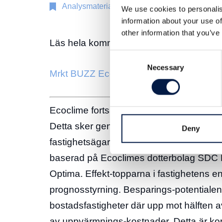
Analysmaterial
14 okt 2021
We use cookies to personalis
information about your use of
other information that you’ve
Läs hela kommentaren här:
Consent
Necessary
Selection
Mrkt BUZZ Ecoclime, 14 okt 2021
Ecoclime fortsätter att utveckla sina energ
Detta sker genom lansering av en standa
Deny
fastighetsägare, vilket offentliggjordes
baserad på Ecoclimes dotterbolag SDC F
Optima. Effekt-topparna i fastighetens 
prognosstyrning. Besparings-potentialen ä
bostadsfastigheter där upp mot hälften a
av uppvärmnings-kostnader. Detta är kop