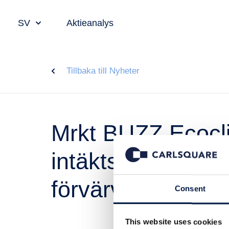
SV
Aktieanalys
Tillbaka till Nyheter
Mrkt BUZZ Ecocl
intäktsutväxling 
förvärvet
Consent
This website uses cookies