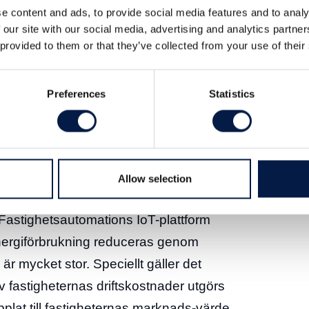
e content and ads, to provide social media features and to analy
 our site with our social media, advertising and analytics partn
 provided to them or that they’ve collected from your use of their
Preferences
Statistics
i-effektiviseringstjänster för fastigheter.
rdiserad molntjänst riktad mot
Allow selection
 den 23 september. Denna molntjänst är
astighetsautomations IoT-plattform
energiförbrukning reduceras genom
r mycket stor. Speciellt gäller det
v fastigheternas driftskostnader utgörs
plat till fastigheternas marknads-värde