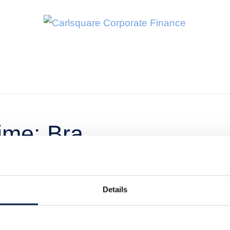
ime: Bra
på senaste
Details