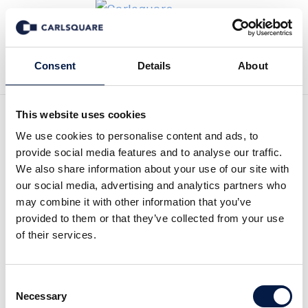
Tillbaka till Nyheter
Consent
Details
About
This website uses cookies
Preview SBB i Norden:
We use cookies to personalise content and ads, to
provide social media features and to analyse our traffic.
Fortsatt hög
We also share information about your use of our site with
our social media, advertising and analytics partners who
transaktionsaktivitet
may combine it with other information that you’ve
provided to them or that they’ve collected from your use
of their services.
Analysmaterial
22 okt 2020
Consent
Läs hela Preview här:
Necessary
Selection