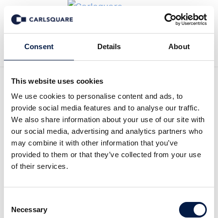
Tillbaka till Nyheter
Consent
Details
About
This website uses cookies
Analys GHP: Lönsamhet
We use cookies to personalise content and ads, to
provide social media features and to analyse our traffic.
över förväntan
We also share information about your use of our site with
our social media, advertising and analytics partners who
may combine it with other information that you’ve
Analysmaterial
28 apr 2021
provided to them or that they’ve collected from your use
of their services.
Läs hela analysen här:
Consent
Necessary
Selection