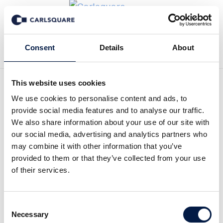
Tillbaka till Nyheter
Consent
Details
About
This website uses cookies
Analys GIAB, kv4 2024:
We use cookies to personalise content and ads, to
provide social media features and to analyse our traffic.
Positiv effekt av
We also share information about your use of our site with
our social media, advertising and analytics partners who
sparprogram väntas
may combine it with other information that you’ve
provided to them or that they’ve collected from your use
of their services.
Analysmaterial
6 feb 2025
Consent
Necessary
Selection