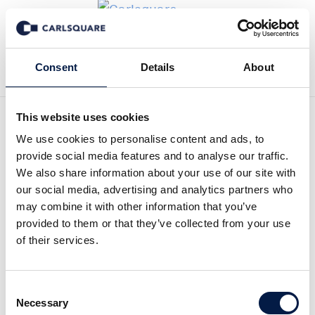
Zurück zur Deal History
Consent
Details
About
This website uses cookies
We use cookies to personalise content and ads, to
provide social media features and to analyse our traffic.
Carlsquare hat Del Decus
We also share information about your use of our site with
our social media, advertising and analytics partners who
Enterprises beim Verkauf
may combine it with other information that you’ve
an Karo Pharma beraten
provided to them or that they’ve collected from your use
of their services.
Carlsquare hat den Gesellschafter von Del
Decus Enterprises beim Verkauf aller Assets
Consent
an Karo Pharma, eine börsengelistete
Necessary
Selection