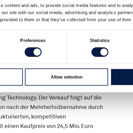
beraten
e content and ads, to provide social media features and to analy
 our site with our social media, advertising and analytics partn
 provided to them or that they’ve collected from your use of their
gen Verkauf von acardo an Verve Group
rve den Zugang zu etablierten
Vertriebsmannschaft und ergänzt das
Preferences
Statistics
nce-Treiber im Bereich Consumer
Allow selection
 ihrer 100%-Beteiligung an der acardo
tgegeben, eine schnell wachsende
g Technology. Der Verkauf folgt auf die
ron nach der Mehrheitsübernahme durch
ukturierten, kompetitiven
t einen Kaufpreis von 24,5 Mio. Euro