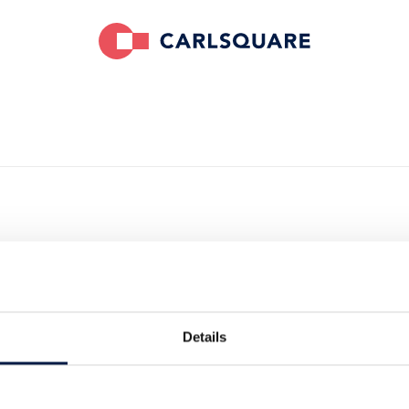
Vectron beim
Details
rkauf von acardo