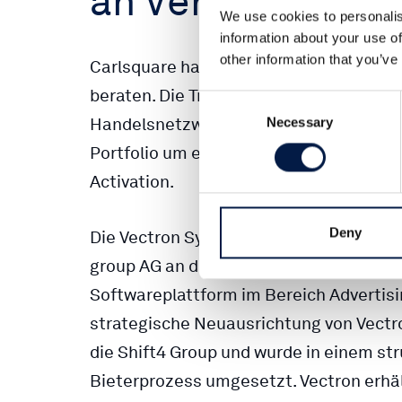
an Verve Group 
We use cookies to personalis
information about your use of
other information that you’ve
Carlsquare hat Vectron beim vollständi
beraten. Die Transaktion ermöglicht Ve
Consent
Handelsnetzwerken, stärkt die lokale 
Necessary
Selection
Portfolio um einen bewährten Performa
Activation.
Deny
Die Vectron Systems AG hat den Verkauf
group AG an die Verve Group SE bekann
Softwareplattform im Bereich Advertisin
strategische Neuausrichtung von Vect
die Shift4 Group und wurde in einem str
Bieterprozess umgesetzt. Vectron erhäl