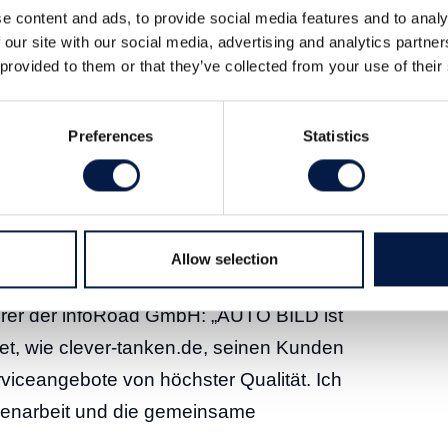
e content and ads, to provide social media features and to analy
Road GmbH. Die infoRoad GmbH betreibt
 our site with our social media, advertising and analytics partn
ebsite und eine mobile App für iOS- und
 provided to them or that they’ve collected from your use of their
mationsdienst, mit dem sich aktuelle
 vergleichen lassen, ist mit über 13,5
Preferences
Statistics
res und mobiles Internet, Quelle: IVW/
ührer und vielfacher Testsieger im
hrer. Die AUTO BILD-Gruppe und clever-
olgreich zusammen.
Allow selection
hrer der infoRoad GmbH: „AUTO BILD ist
tet, wie clever-tanken.de, seinen Kunden
erviceangebote von höchster Qualität. Ich
menarbeit und die gemeinsame