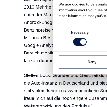
We use cookies to personalis
2016 Mehrheitsgesellschafter der info
information about your use of
unter der Marke clever-tanken.de eine W
other information that you’ve
Android-Endgeräte. Der Verbraucherinfor
Consent
Benzinpreise von Tankstellen unabhängig
Necessary
Selection
Millionen Besuchern pro Monat (stationä
Google Analytics November 2015) Marktf
Bereich mobiler Serviceapps für Autofa
tanken.dearbeiten bereits seit 2014 erf
Deny
Steffen Bock, Gründer und Geschäftsfü
die Auto-Instanz in Deutschland und bie
seit vielen Jahren nutzwertorientierte S
freue mich auf die noch engere Zusam
Weiterentwicklung des Produkts.“