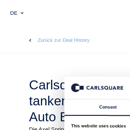
DE
Zurück zur Deal History
Carlsquare beglei
tanken.de bei de
Consent
Auto Bild
This website uses cookies
Die Axel Springer Auto Verlag GmbH mit 